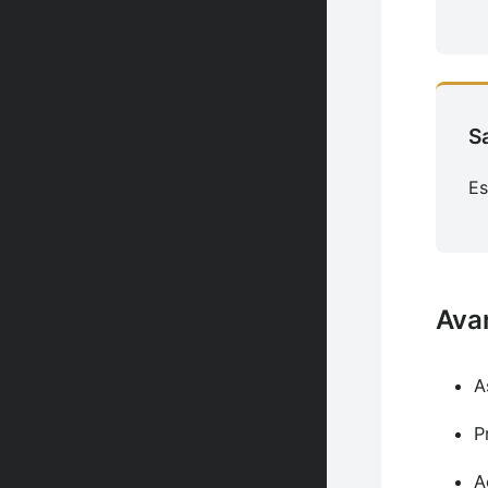
S
Es
Ava
A
P
A