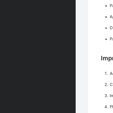
P
A
D
P
Imp
A
C
I
P