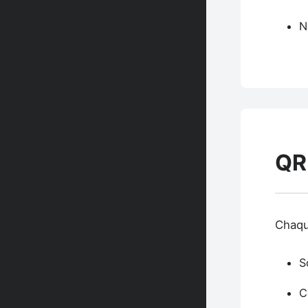
N
QR
Chaqu
S
C