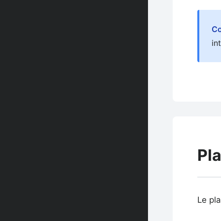
Co
in
Pla
Le pla